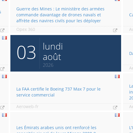
Guerre des Mines : Le ministère des armées
s
commande davantage de drones navals et
C
affrète des navires civils pour les déployer
Opex 360
A
03
lundi
août
D
2026
A
L
La FAA certifie le Boeing 737 Max 7 pour le
i
service commercial
2
Aeroweb-fr
A
Les Émirats arabes unis ont renforcé les
L