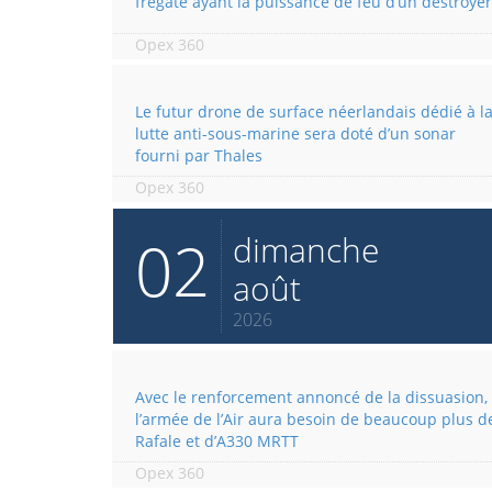
frégate ayant la puissance de feu d’un destroyer
Opex 360
Le futur drone de surface néerlandais dédié à l
lutte anti-sous-marine sera doté d’un sonar
fourni par Thales
Opex 360
02
dimanche
août
2026
Avec le renforcement annoncé de la dissuasion,
l’armée de l’Air aura besoin de beaucoup plus d
Rafale et d’A330 MRTT
Opex 360