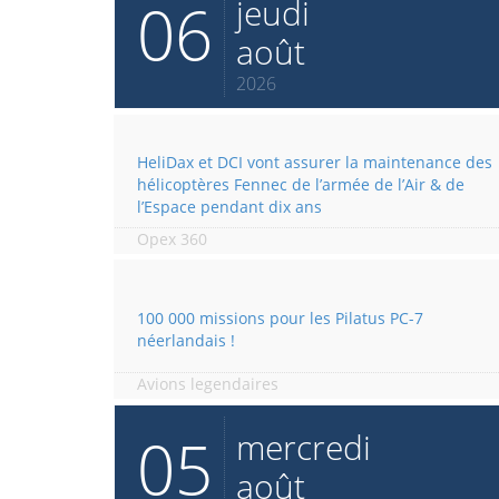
06
jeudi
août
2026
HeliDax et DCI vont assurer la maintenance des
hélicoptères Fennec de l’armée de l’Air & de
l’Espace pendant dix ans
Opex 360
100 000 missions pour les Pilatus PC-7
néerlandais !
Avions legendaires
05
mercredi
août