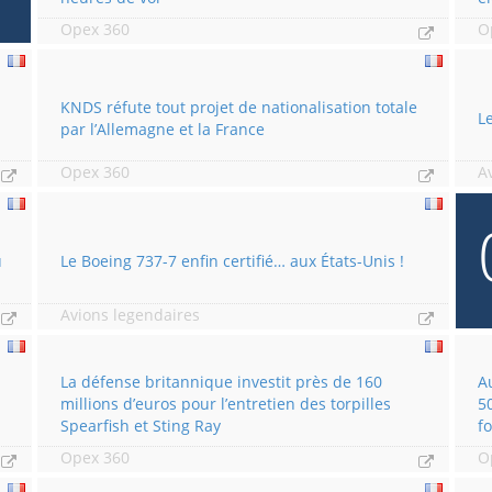
Opex 360
O
KNDS réfute tout projet de nationalisation totale
L
par l’Allemagne et la France
Opex 360
A
u
Le Boeing 737-7 enfin certifié… aux États-Unis !
Avions legendaires
La défense britannique investit près de 160
A
millions d’euros pour l’entretien des torpilles
5
Spearfish et Sting Ray
f
Opex 360
O