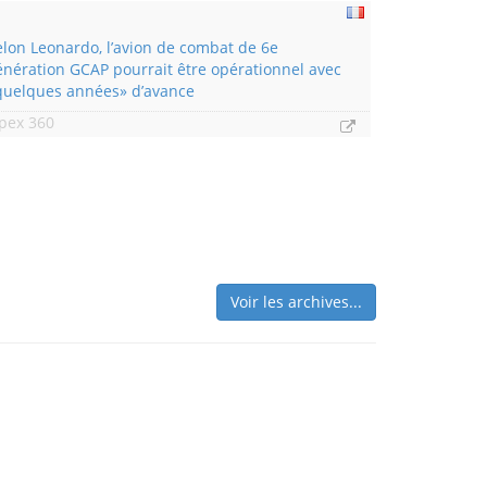
elon Leonardo, l’avion de combat de 6e
énération GCAP pourrait être opérationnel avec
quelques années» d’avance
pex 360
Voir les archives...