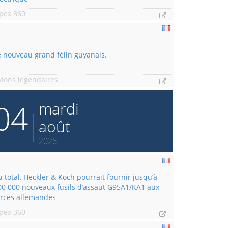
pex 360
e nouveau grand félin guyanais.
vions legendaires
04
mardi
août
2026
u total, Heckler & Koch pourrait fournir jusqu’à
00 000 nouveaux fusils d’assaut G95A1/KA1 aux
orces allemandes
pex 360