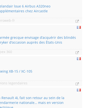
celandair loue 6 Airbus A320neo
upplémentaires chez Aircastle
eroweb-fr
’armée grecque envisage d’acquérir des blindés
tryker d’occasion auprès des États-Unis
pex 360
oeing XB-15 / XC-105
vions legendaires
a Renault 4L fait son retour au sein de la
endarmerie nationale… mais en version
lectrique