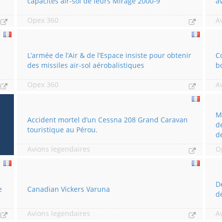
capacités air-sol de leurs Mirage 2000-9
a
Opex 360
A
a
L’armée de l’Air & de l’Espace insiste pour obtenir
C
des missiles air-sol aérobalistiques
b
Opex 360
A
M
Accident mortel d’un Cessna 208 Grand Caravan
de
touristique au Pérou.
d
Avions legendaires
O
D
e
Canadian Vickers Varuna
d
Avions legendaires
A