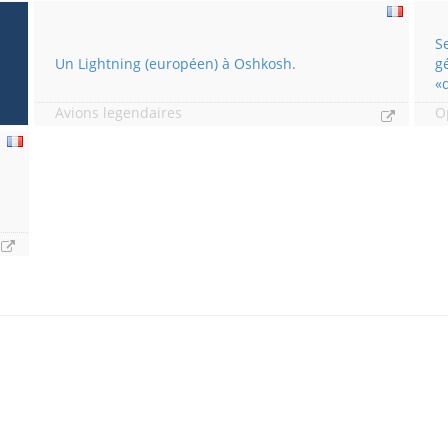
S
Un Lightning (européen) à Oshkosh.
g
«
Avions legendaires
O