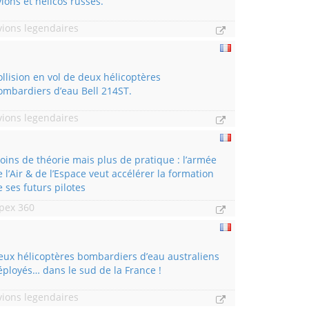
vions et hélicos russes.
vions legendaires
ollision en vol de deux hélicoptères
ombardiers d’eau Bell 214ST.
vions legendaires
oins de théorie mais plus de pratique : l’armée
 l’Air & de l’Espace veut accélérer la formation
e ses futurs pilotes
pex 360
eux hélicoptères bombardiers d’eau australiens
éployés… dans le sud de la France !
vions legendaires