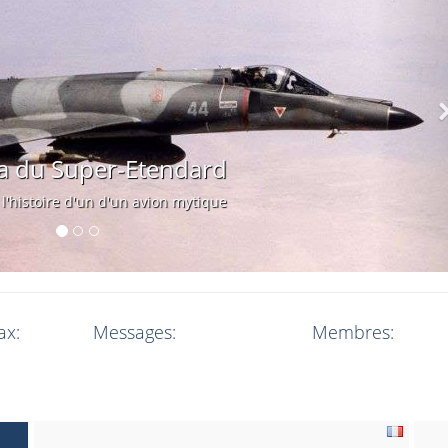
u Super-Etendard
ire d'un d'un avion mytique
ax:
Messages:
Membres: