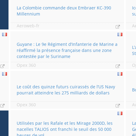
La Colombie commande deux Embraer KC-390
I
Millennium
s
Aeroweb-fr
A
Guyane : Le 9e Régiment d’Infanterie de Marine a
L
réaffirmé la présence française dans une zone
S
contestée par le Suriname
Opex 360
O
Le coût des quinze futurs cuirassés de l’US Navy
B
pourrait atteindre les 275 milliards de dollars
Opex 360
A
Utilisées par les Rafale et les Mirage 2000D, les
L
nacelles TALIOS ont franchi le seuil des 50 000
G
heures de vol
é